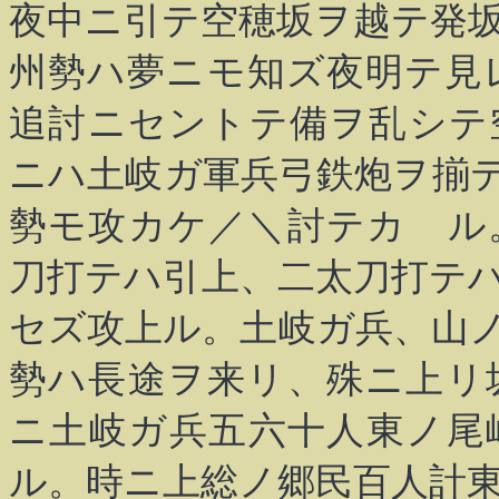
夜中ニ引テ空穂坂ヲ越テ発
州勢ハ夢ニモ知ズ夜明テ見
追討ニセントテ備ヲ乱シテ
ニハ土岐ガ軍兵弓鉄炮ヲ揃
勢モ攻カケ／＼討テカゝル
刀打テハ引上、二太刀打テ
セズ攻上ル。土岐ガ兵、山
勢ハ長途ヲ来リ、殊ニ上リ
ニ土岐ガ兵五六十人東ノ尾
ル。時ニ上総ノ郷民百人計