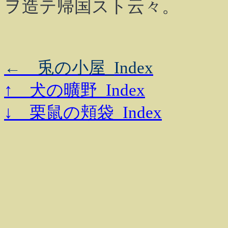
ヲ造テ帰国スト云々。
← 兎の小屋_Index
↑ 犬の曠野_Index
↓ 栗鼠の頬袋_Index