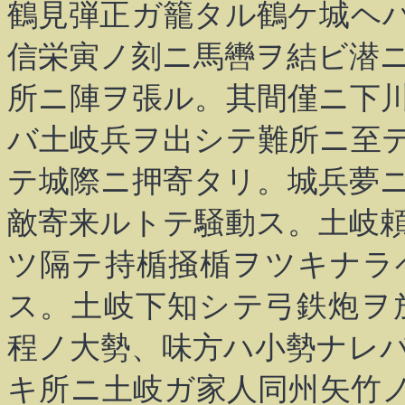
鶴見弾正ガ籠タル鶴ケ城ヘ
信栄寅ノ刻ニ馬轡ヲ結ビ潜
所ニ陣ヲ張ル。其間僅ニ下
バ土岐兵ヲ出シテ難所ニ至
テ城際ニ押寄タリ。城兵夢
敵寄来ルトテ騒動ス。土岐
ツ隔テ持楯掻楯ヲツキナラ
ス。土岐下知シテ弓鉄炮ヲ
程ノ大勢、味方ハ小勢ナレ
キ所ニ土岐ガ家人同州矢竹