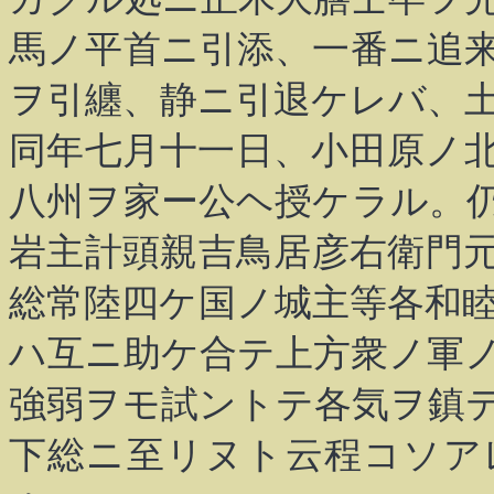
馬ノ平首ニ引添、一番ニ追
ヲ引纏、静ニ引退ケレバ、
同年七月十一日、小田原ノ
八州ヲ家ー公ヘ授ケラル。
岩主計頭親吉鳥居彦右衛門
総常陸四ケ国ノ城主等各和
ハ互ニ助ケ合テ上方衆ノ軍
強弱ヲモ試ントテ各気ヲ鎮
下総ニ至リヌト云程コソア