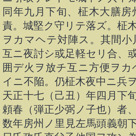
同年九月下旬、柾木大膳房
責。城堅ク守リテ落ズ。柾
ヲカマヘテ対陣ス。其間小
互ニ夜討シ或足軽セリ合、
囲デ火ヲ放チ互ニ方便ヲカ
イニ不陥。仍柾木夜中ニ兵
天正十七（己丑）年四月下
頼春（弾正少弼ノ子也）者
数年房州ノ里見左馬頭義朝