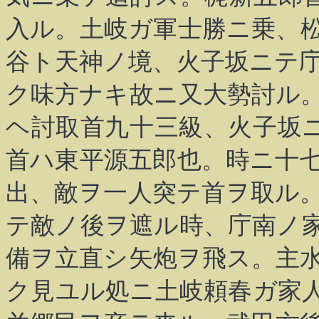
入ル。土岐ガ軍士勝ニ乗、
谷ト天神ノ境、火子坂ニテ
ク味方ナキ故ニ又大勢討ル
ヘ討取首九十三級、火子坂
首ハ東平源五郎也。時ニ十
出、敵ヲ一人突テ首ヲ取ル
テ敵ノ後ヲ遮ル時、庁南ノ
備ヲ立直シ矢炮ヲ飛ス。主
ク見ユル処ニ土岐頼春ガ家