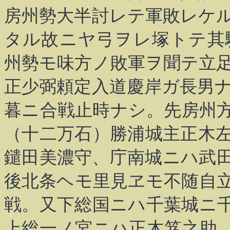
房州勢大半討レテ軍敗レケ
タル故ニヤ弓ヲレ塚トテ其
州勢モ味方ノ敗軍ヲ聞テ立
正少弼頼定入道慶岸ガ長男
暮ニ合戦止時ナシ。先房州
（十二万石）勝浦城主正木
鑓田美濃守、庁南城ニハ武
後北条ヘモ里見ヱモ不随自
戦。又下総国ニハ千葉城ニ
上総一ノ宮ニハ正木笈之助