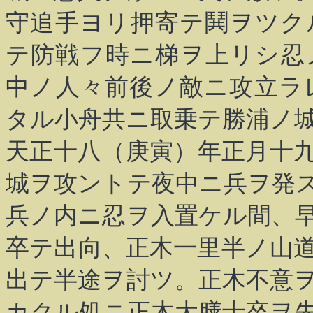
守追手ヨリ押寄テ鬨ヲツク
テ防戦フ時ニ梯ヲ上リシ忍
中ノ人々前後ノ敵ニ攻立ラ
タル小舟共ニ取乗テ勝浦ノ
天正十八（庚寅）年正月十
城ヲ攻ントテ夜中ニ兵ヲ発
兵ノ内ニ忍ヲ入置ケル間、
卒テ出向、正木一里半ノ山
出テ半途ヲ討ツ。正木不意
カクル処ニ正木大膳士卒ヲ