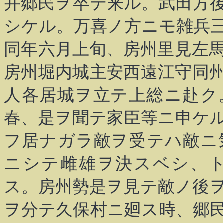
并郷民ヲ卒テ来ル。武田方
シケル。万喜ノ方ニモ雑兵
同年六月上旬、房州里見左
房州堀内城主安西遠江守同
人各居城ヲ立テ上総ニ赴ク
春、是ヲ聞テ家臣等ニ申ケ
フ居ナガラ敵ヲ受テハ敵ニ
ニシテ雌雄ヲ決スベシ、
ス。房州勢是ヲ見テ敵ノ後
ヲ分テ久保村ニ廻ス時、郷