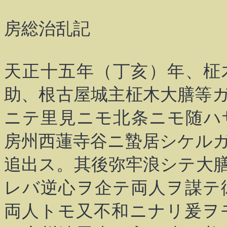
房総治乱記
天正十五年（丁亥）年、柾
助、根古屋城主柾木大膳等
ニテ里見ニモ北条ニモ随ハ
房州西蓮寺谷ニ蟄居シケル
追出ス。其後弥牢浪シテ大
レバ逆心ヲ企テ両人ヲ謀テ
両人トモ又不和ニナリ爰ヲ