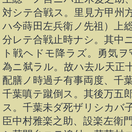
対シテ合戦ス。里見方甲州
ハ今蒔田左兵衛ノ先祖）上
分レテ合戦止時ナシ。其中
ト戦ヘドモ降ラズ。勇気ヲ
為ニ弑ラル。故ハ去ル天正
配膳ノ時過チ有事両度、千
千葉嗔テ蹴倒ス。其後万五
ス。千葉未ダ死ザリシカバ
臣中村雅楽之助、設楽左衛