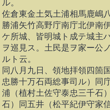
ル。
佐倉東金土気土浦相馬鹿嶋
勝浦矢竹高野庁南庁北伊南
ケ所城、皆明城ト成テ城主
ヲ巡見ス。土民是ヲ家ー公
ルト云。
同八月九日、領地拝領四箇
忠勝十万石両総事司ル）同
浦（植村土佐守泰忠三千石
石）同五井（松平紀伊守家