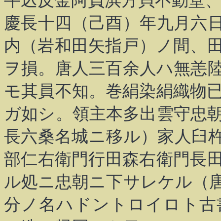
牛込反金阿負浜方貝不動堂
慶長十四（己酉）年九月六
内（岩和田矢指戸）ノ間、
ヲ損。唐人三百余人ハ無恙
モ其員不知。巻絹染絹織物
ガ如シ。領主本多出雲守忠
長六桑名城ニ移ル）家人臼
部仁右衛門行田森右衛門長
ル処ニ忠朝ニ下サレケル（
分ノ名ハドントロイロト古