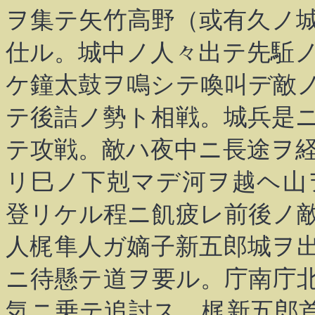
ヲ集テ矢竹高野（或有久ノ
仕ル。城中ノ人々出テ先駈
ケ鐘太鼓ヲ鳴シテ喚叫デ敵
テ後詰ノ勢ト相戦。城兵是
テ攻戦。敵ハ夜中ニ長途ヲ
リ巳ノ下剋マデ河ヲ越ヘ山
登リケル程ニ飢疲レ前後ノ
人梶隼人ガ嫡子新五郎城ヲ
ニ待懸テ道ヲ要ル。庁南庁
気ニ乗テ追討ス。梶新五郎