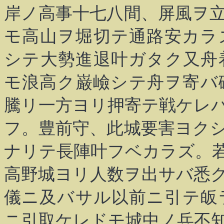
岸ノ高事十七八間、屏風ヲ
モ高山ヲ堀切テ通路安カラ
シテ大勢進退叶ガタク又舟
モ浪高ク巌嶮シテ舟ヲ寄バ
騰リ一方ヨリ押寄テ戦ケレ
フ。豊前守、此城要害ヨク
ナリテ長陣叶フベカラズ。
高野城ヨリ人数ヲ出サバ悉
儀ニ及バサル以前ニ引テ皈
ニ引取ケレドモ城中ノ兵不