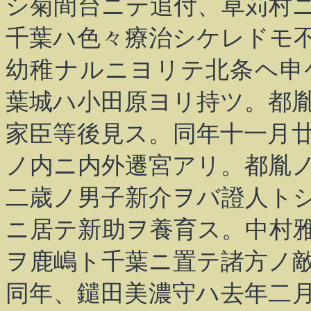
シ菊間台ニテ追付、草苅村
千葉ハ色々療治シケレドモ
幼稚ナルニヨリテ北条ヘ申
葉城ハ小田原ヨリ持ツ。都
家臣等後見ス。同年十一月
ノ内ニ内外遷宮アリ。都胤
二歳ノ男子新介ヲバ證人ト
ニ居テ新助ヲ養育ス。中村
ヲ鹿嶋ト千葉ニ置テ諸方ノ
同年、鑓田美濃守ハ去年二