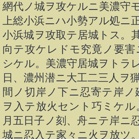
網代ノ城ヲ攻ケルニ美濃守
上総小浜ニハ小勢アル処ニ
小浜城ヲ攻取テ居城トス。
向テ攻ケレドモ究竟ノ要害
シケル。美濃守居城ヲトラ
日、濃州潜ニ大工二三人ヲ
間ノ切岸ノ下ニ忍寄テ岸ノ
ヲ入テ放火セント巧ミケル
月五日子ノ刻、舟ニテ岸ニ
城ニ忍入テ家々ニ火ヲ放ツ