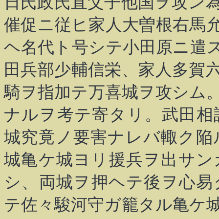
日氏政氏直父子他国ヲ攻ン
催促ニ従ヒ家人大曽根右馬
ヘ名代ト号シテ小田原ニ遣
田兵部少輔信栄、家人多賀
騎ヲ指加テ万喜城ヲ攻シム
ナルヲ考テ寄タリ。武田相
城究竟ノ要害ナレバ輙ク陥
城亀ケ城ヨリ援兵ヲ出サン
シ、両城ヲ押ヘテ後ヲ心易
テ佐々駿河守ガ籠タル亀ケ