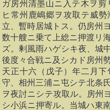
ガ房州清墨山ニ入テ木ヲ剪
ヒ常州鹿嶋郷ヲ攻取テ威勢
立、暫時居城トス。仍房州
数十艘ニ乗て上総ニ押渡リ
ズ。剰風雨ハゲシキ夜、城
後度々合戦ニ及シカド房州
天正十六（戊子）年二月下
守、相州三浦ニ屯シテ北条
ヲ夜討ニシテ攻取ル。房州
シ小浜ニ押寄ル。当城ハ東