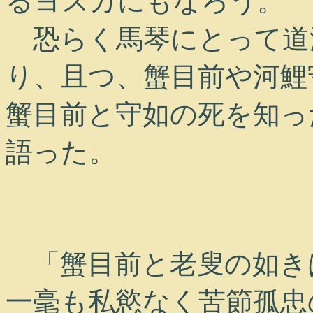
るヨスガにもなろう。
恐らく馬琴にとって道
り、且つ、蟹目前や河鯉
蟹目前と守如の死を知っ
語った。
「蟹目前と老叟の如き
一毫も私慾なく苦節孤忠