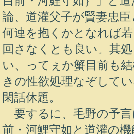
目前・河鯉守如｝」と道
論、道灌父子が賢妻忠臣
何連を抱くかとなれば若
回さなくとも良い。其処
い、ってぇか蟹目前も結
きの性欲処理なぞしてい
閑話休題。
要するに、毛野の予言
前・河鯉守如と道灌の機