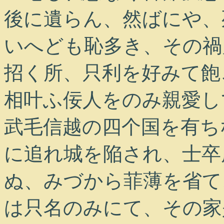
後に遺らん、然ばにや、
いへども恥多き、その禍
招く所、只利を好みて飽
相叶ふ佞人をのみ親愛し
武毛信越の四个国を有ち
に追れ城を陥され、士卒
ぬ、みづから菲薄を省て
は只名のみにて、その家