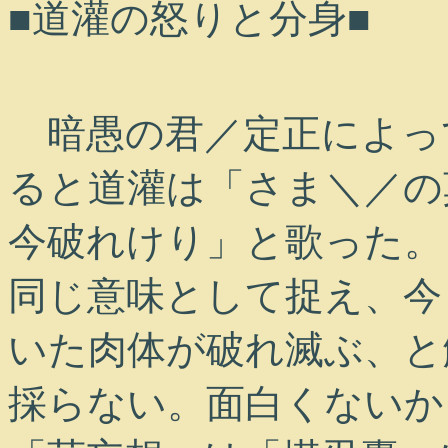
■道灌の怒りと分身■
暗愚の君／定正によっ
ると道灌は「さま＼／
今破れけり」と歌った。
同じ意味として捉え、今
いた肉体が破れ滅ぶ、と
採らない。面白くないか