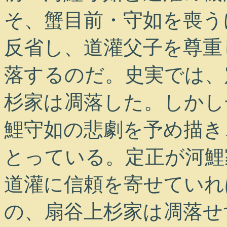
そ、蟹目前・守如を喪う
反省し、道灌父子を尊重
落するのだ。史実では、
杉家は凋落した。しかし
鯉守如の悲劇を予め描き
とっている。定正が河鯉
道灌に信頼を寄せていれ
の、扇谷上杉家は凋落せ