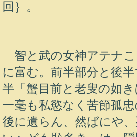
回｝。
智と武の女神アテナこ
に富む。前半部分と後半
半「蟹目前と老叟の如き
一毫も私慾なく苦節孤忠
後に遺らん、然ばにや、