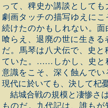
って、稗史か講談としても
劇画タッチの描写ゆえにこ
続けたのかもしれない。面
喰らえ、退廃の世に生きる
だ。馬琴は八犬伝で、史と
ていた。……しかし、史と
意識をこそ、深く蝕んでい
現代に於いても、決して杞
結城合戦の規模と凄惨さは
ものだ。九代記は、誰もが