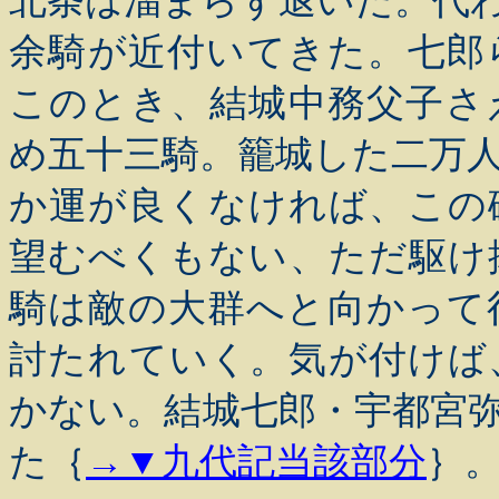
北条は溜まらず退いた。代
余騎が近付いてきた。七郎
このとき、結城中務父子さ
め五十三騎。籠城した二万
か運が良くなければ、この
望むべくもない、ただ駆け
騎は敵の大群へと向かって
討たれていく。気が付けば
かない。結城七郎・宇都宮
た｛
→▼九代記当該部分
｝