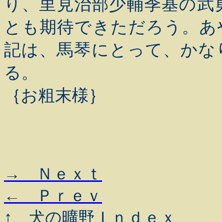
り、里見治部少輔季基の武
とも期待できただろう。あ
記は、馬琴にとって、かな
る。
｛お粗末様｝
→ Ｎｅｘｔ
← Ｐｒｅｖ
↑ 犬の曠野Ｉｎｄｅｘ