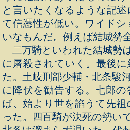
と言いたくなるような記述
て信憑性が低い。ワイドシ
いなもんだ。例えば結城勢
二万騎といわれた結城勢は
に屠殺されていく。最後に
た。土岐刑部少輔・北条駿
に降伏を勧告する。七郎の
ば、始より世を諂うて先祖
った。四百騎が決死の勢い