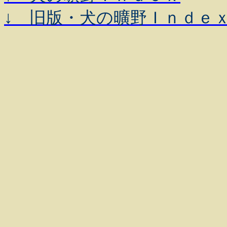
↓ 旧版・犬の曠野Ｉｎｄｅ