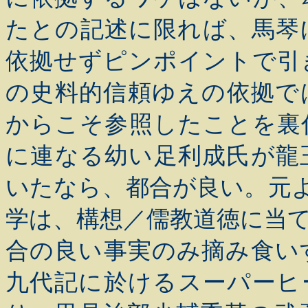
たとの記述に限れば、馬琴
依拠せずピンポイントで引
の史料的信頼ゆえの依拠で
からこそ参照したことを裏
に連なる幼い足利成氏が龍
いたなら、都合が良い。元
学は、構想／儒教道徳に当
合の良い事実のみ摘み食い
九代記に於けるスーパーヒ